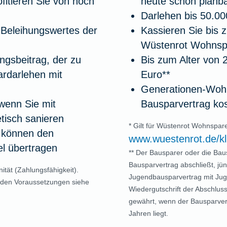
itieren Sie von noch
heute schon planb
Darlehen bis 50.0
 Beleihungswertes der
Kassieren Sie bis 
Wüstenrot Wohnspa
ungsbeitrag, der zu
Bis zum Alter von 
ardarlehen mit
Euro**
Generationen-Wohn
wenn Sie mit
Bausparvertrag kos
tisch sanieren
* Gilt für Wüstenrot Wohnspa
 können den
www.wuestenrot.de/k
el übertragen
** Der Bausparer oder die Bau
Bausparvertrag abschließt, jü
ität (Zahlungsfähigkeit).
Jugendbausparvertrag mit Jug
 den Voraussetzungen siehe
Wiedergutschrift der Abschlu
gewährt, wenn der Bausparvertr
Jahren liegt.