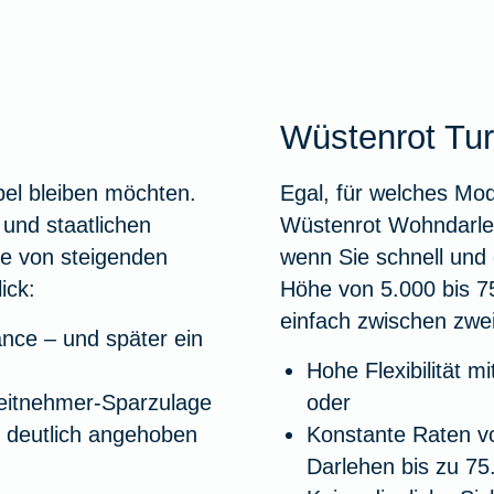
Wüstenrot Tu
bel bleiben möchten.
Egal, für welches Mo
und staatlichen
Wüstenrot Wohndarleh
ie von steigenden
wenn Sie schnell und 
ick:
Höhe von 5.000 bis 7
einfach zwischen zwei
nce – und später ein
Hohe Flexibilität m
eitnehmer-Sparzulage
oder
 deutlich angehoben
Konstante Raten vo
Darlehen bis zu 75