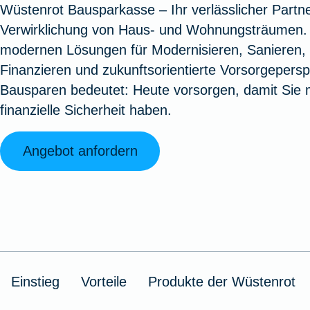
Wüstenrot Bausparkasse – Ihr verlässlicher Partne
Oldtimerversicherung
Augenzusatzversicherung
Zur Serviceübersicht
Rundum-
Jagd- un
Sterbeg
Verwirklichung von Haus- und Wohnungsträumen. 
Vermögensschadenversicherung
Sportwaf
Inhalt
Zur P
modernen Lösungen für Modernisieren, Sanieren,
Fahrradversicherung
Pflegemonatsgeld
Haus- un
Altersv
Finanzieren und zukunftsorientierte Vorsorgepersp
Cyber-Versicherung
Wohnungs
Jäger-Sch
Warent
Bausparen bedeutet: Heute vorsorgen, damit Sie
Zur Produktübersicht
Zur Produktübersicht
Zur Pr
finanzielle Sicherheit haben.
Zur Produktübersicht
Zur Pro
Zur Pro
Zur 
Angebot anfordern
Spezialversicherungen
Filmversicherung
Einstieg
Vorteile
Produkte der Wüstenrot
Kunstversicherung