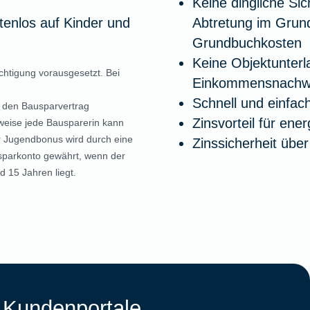
Keine dingliche Si
enlos auf Kinder und
Abtretung im Grund
Grundbuchkosten
Keine Objektunterl
htigung vorausgesetzt. Bei
Einkommensnachwe
Schnell und einfac
 den Bausparvertrag
Zinsvorteil für ene
weise jede Bausparerin kann
 Jugendbonus wird durch eine
Zinssicherheit übe
sparkonto gewährt, wenn der
d 15 Jahren liegt.
 Kundenportale