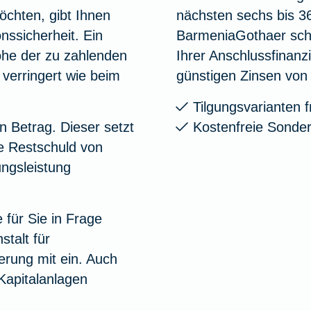
öchten, gibt Ihnen
nächsten sechs bis 3
nssicherheit. Ein
BarmeniaGothaer schl
Höhe der zu zahlenden
Ihrer Anschlussfinanzi
 verringert wie beim
günstigen Zinsen von 
Tilgungsvarianten f
n Betrag. Dieser setzt
Kostenfreie Sonder
e Restschuld von
ungsleistung
für Sie in Frage
talt für
erung mit ein. Auch
Kapitalanlagen