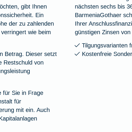
öchten, gibt Ihnen
nächsten sechs bis 3
nssicherheit. Ein
BarmeniaGothaer schl
Höhe der zu zahlenden
Ihrer Anschlussfinanzi
 verringert wie beim
günstigen Zinsen von 
Tilgungsvarianten f
n Betrag. Dieser setzt
Kostenfreie Sonder
e Restschuld von
ungsleistung
für Sie in Frage
talt für
erung mit ein. Auch
Kapitalanlagen