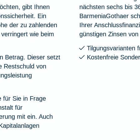
öchten, gibt Ihnen
nächsten sechs bis 3
nssicherheit. Ein
BarmeniaGothaer schl
Höhe der zu zahlenden
Ihrer Anschlussfinanzi
 verringert wie beim
günstigen Zinsen von 
Tilgungsvarianten f
n Betrag. Dieser setzt
Kostenfreie Sonder
e Restschuld von
ungsleistung
für Sie in Frage
talt für
erung mit ein. Auch
Kapitalanlagen