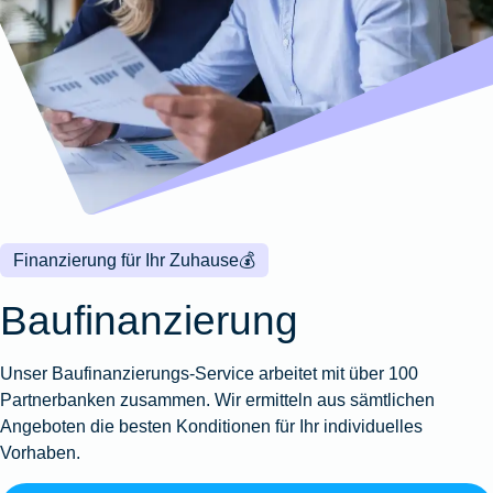
Wohnungsschutzbrief
Kunstversicherung
Montageversicherung
Zur
Zur
Zur
Gruppenunfall für
Gewässerschadenhaftpflicht
Reisehaftpflichtversicherung
Zur
Produktübersicht
Produktübersicht
Produktübersicht
Betriebe
Ausstellungsversicherung
Zur
Produktübersicht
Zur
Produktübersicht
Reiserücktrittsversicherung
Zur
Produktübersicht
Gruppenunfall für
Valorenversicherung
Produktübersicht
Vereine
Zur
Oldtimersammlungsversicherung
Produktübersicht
Zur
Produktübersicht
Finanzierung für Ihr Zuhause
💰
Zur
Produktübersicht
Baufinanzierung
Unser Baufinanzierungs-Service arbeitet mit über 100
Partnerbanken zusammen. Wir ermitteln aus sämtlichen
Angeboten die besten Konditionen für Ihr individuelles
Vorhaben.