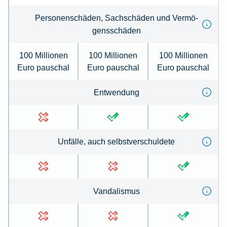
Per­sonenschäden, Sachschäden und Ver­mö­
gens­schä­den
100 Millionen
100 Millionen
100 Millionen
Euro pauschal
Euro pauschal
Euro pauschal
Ent­wen­dung
Un­fälle, auch selbst­ver­schul­de­te
Van­dal­is­mus