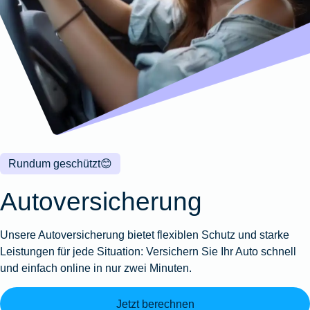
Wohnungsschutzbrief
Kunstversicherung
Montageversicherung
Zur
Zur
Zur
Gruppenunfall für
Gewässerschadenhaftpflicht
Reisehaftpflichtversicherung
Zur
Produktübersicht
Produktübersicht
Produktübersicht
Betriebe
Ausstellungsversicherung
Zur
Produktübersicht
Zur
Produktübersicht
Reiserücktrittsversicherung
Zur
Produktübersicht
Gruppenunfall für
Valorenversicherung
Produktübersicht
Vereine
Zur
Oldtimersammlungsversicherung
Produktübersicht
Zur
Produktübersicht
Rundum geschützt
😊
Zur
Produktübersicht
Autoversicherung
Unsere Autoversicherung bietet flexiblen Schutz und starke
Leistungen für jede Situation: Versichern Sie Ihr Auto schnell
und einfach online in nur zwei Minuten.
Jetzt berechnen