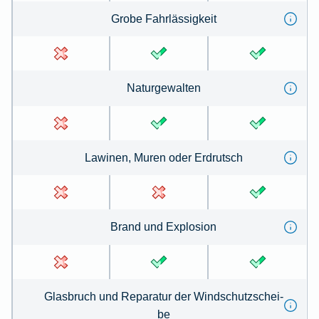
Gro­be Fahrl­ässig­keit
Na­tur­ge­wal­ten
La­winen, Mu­ren oder Erd­rutsch
Brand und Ex­plo­sion
Glas­bruch und Re­pa­ra­tur der Wind­schutz­schei­
be