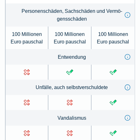
Per­sonenschäden, Sachschäden und Ver­mö­
gens­schä­den
100 Millionen
100 Millionen
100 Millionen
Euro pauschal
Euro pauschal
Euro pauschal
Ent­wen­dung
Un­fälle, auch selbst­ver­schul­de­te
Van­dal­is­mus