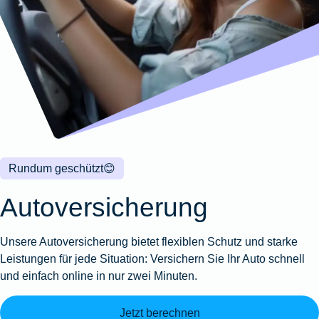
Wohnungsschutzbrief
Kunstversicherung
Montageversicherung
Zur
Zur
Zur
Gruppenunfall für
Gewässerschadenhaftpflicht
Reisehaftpflichtversicherung
Zur
Produktübersicht
Produktübersicht
Produktübersicht
Betriebe
Ausstellungsversicherung
Zur
Produktübersicht
Zur
Produktübersicht
Reiserücktrittsversicherung
Zur
Produktübersicht
Gruppenunfall für
Valorenversicherung
Produktübersicht
Vereine
Zur
Oldtimersammlungsversicherung
Produktübersicht
Zur
Produktübersicht
Rundum geschützt
😊
Zur
Produktübersicht
Autoversicherung
Unsere Autoversicherung bietet flexiblen Schutz und starke
Leistungen für jede Situation: Versichern Sie Ihr Auto schnell
und einfach online in nur zwei Minuten.
Jetzt berechnen