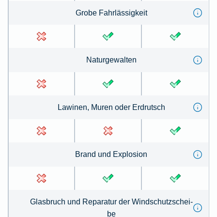
Gro­be Fahrl­ässig­keit
Na­tur­ge­wal­ten
La­winen, Mu­ren oder Erd­rutsch
Brand und Ex­plo­sion
Glas­bruch und Re­pa­ra­tur der Wind­schutz­schei­
be