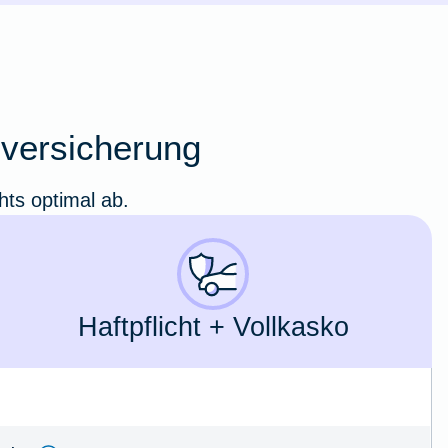
oversicherung
hts optimal ab.
Haft­pflicht + Voll­kasko