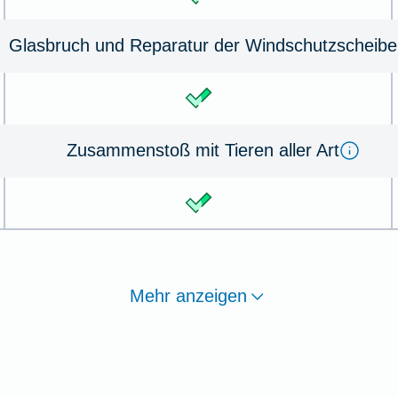
Glas­bruch und Re­pa­ra­tur der Wind­schutz­schei­be
Zu­sammen­stoß mit Tie­ren aller Art
Mehr anzeigen