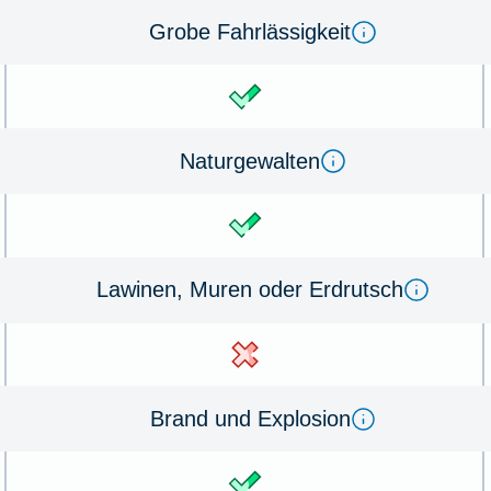
Gro­be Fahrl­ässig­keit
Na­tur­ge­wal­ten
La­winen, Mu­ren oder Erd­rutsch
Brand und Ex­plo­sion