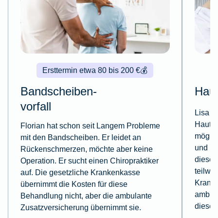
Ersttermin etwa 80 bis 200 €
💰
Bandscheiben-
Haut
vorfall
Lisa m
Hautkr
Florian hat schon seit Langem Probleme
möglic
mit den Bandscheiben. Er leidet an
und be
Rückenschmerzen, möchte aber keine
diese 
Operation. Er sucht einen Chiropraktiker
teilwe
auf. Die gesetzliche Krankenkasse
Krank
übernimmt die Kosten für diese
ambula
Behandlung nicht, aber die ambulante
diese 
Zusatzversicherung übernimmt sie.