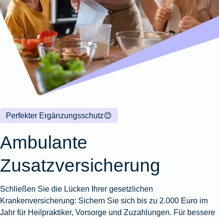
Wohnungsschutzbrief
Kunstversicherung
Montageversicherung
Zur
Zur
Zur
Gruppenunfall für
Gewässerschadenhaftpflicht
Reisehaftpflichtversicherung
Zur
Produktübersicht
Produktübersicht
Produktübersicht
Betriebe
Ausstellungsversicherung
Zur
Produktübersicht
Zur
Produktübersicht
Reiserücktrittsversicherung
Zur
Produktübersicht
Gruppenunfall für
Valorenversicherung
Produktübersicht
Vereine
Zur
Oldtimersammlungsversicherung
Produktübersicht
Zur
Produktübersicht
Perfekter Ergänzungsschutz
😊
Zur
Produktübersicht
Ambulante
Zusatzversicherung
Schließen Sie die Lücken Ihrer gesetzlichen
Krankenversicherung: Sichern Sie sich bis zu 2.000 Euro im
Jahr für Heilpraktiker, Vorsorge und Zuzahlungen. Für bessere