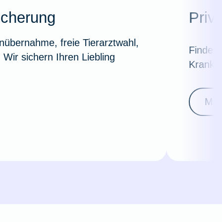
icherung
Priv
nübernahme, freie Tierarztwahl,
Finden 
Wir sichern Ihren Liebling
Kranken
Meh
Weil du wichtig bist