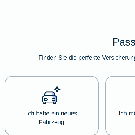
Im
Pass
folgenden
Abschnitt
Finden Sie die perfekte Versicherun
erhalten
Sie
eine
Übersicht
über
verschiedene
Versicherungskategorien.
Dort
Ich habe ein neues
Ich m
haben
Fahrzeug
Sie
die