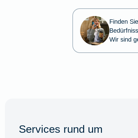
aus.
Finden Sie
Bedürfnis
Wir sind g
Services rund um