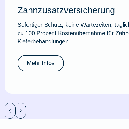
Ausstellungsversicherung
Zahnzusatzversicherung
Sofortiger Schutz, keine Wartezeiten, täglic
Valorenversicherung
zu 100 Prozent Kostenübernahme für Zahn
Kieferbehandlungen.
Oldtimersammlungsversicherung
Zur Produktübersicht
Mehr Infos