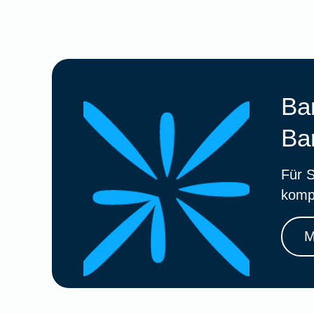
Ba
Ba
Für S
komp
M