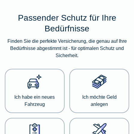
Passender Schutz für Ihre
Im
folgenden
Bedürfnisse
Abschnitt
erhalten
Finden Sie die perfekte Versicherung, die genau auf Ihre
Sie
Bedürfnisse abgestimmt ist - für optimalen Schutz und
eine
Sicherheit.
Übersicht
über
verschiedene
Versicherungskategorien.
Dort
haben
Ich habe ein neues
Ich möchte Geld
Sie
Fahrzeug
anlegen
die
Möglichkeit,
sich
detailliert