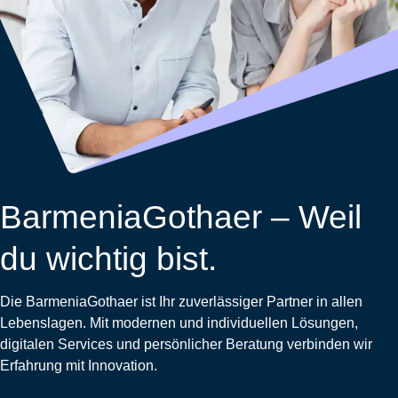
Wohnungsschutzbrief
Kunstversicherung
Montageversicherung
Zur
Zur
Zur
Gruppenunfall für
Gewässerschadenhaftpflicht
Reisehaftpflichtversicherung
Zur
Produktübersicht
Produktübersicht
Produktübersicht
Betriebe
Ausstellungsversicherung
Zur
Produktübersicht
Zur
Produktübersicht
Reiserücktrittsversicherung
Zur
Produktübersicht
Gruppenunfall für
Valorenversicherung
Produktübersicht
Vereine
Zur
Oldtimersammlungsversicherung
Produktübersicht
Zur
Produktübersicht
BarmeniaGothaer – Weil
Zur
Produktübersicht
du wichtig bist.
Die BarmeniaGothaer ist Ihr zuverlässiger Partner in allen
Lebenslagen. Mit modernen und individuellen Lösungen,
digitalen Services und persönlicher Beratung verbinden wir
Erfahrung mit Innovation.