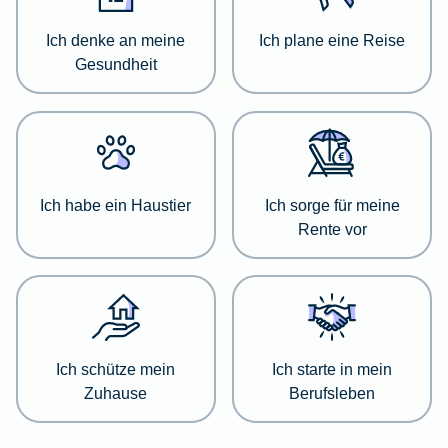
zu
einer
Ich denke an meine
Ich plane eine Reise
jeweiligen
Gesundheit
Kategorie
zu
informieren.
Wählen
Sie
Ich habe ein Haustier
Ich sorge für meine
dazu
Rente vor
einfach
die
passende
Kategorie
aus
der
Ich schütze mein
Ich starte in mein
Liste
Zuhause
Berufsleben
aus.