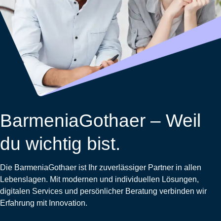
Wohnungsschutzbrief
Kunstversicherung
Montageversicherung
Zur
Zur
Zur
Gruppenunfall für
Gewässerschadenhaftpflicht
Reisehaftpflichtversicherung
Zur
Produktübersicht
Produktübersicht
Produktübersicht
Betriebe
Ausstellungsversicherung
Zur
Produktübersicht
Zur
Produktübersicht
Reiserücktrittsversicherung
Zur
Produktübersicht
Gruppenunfall für
Valorenversicherung
Produktübersicht
Vereine
Zur
Oldtimersammlungsversicherung
Produktübersicht
Zur
Produktübersicht
BarmeniaGothaer – Weil
Zur
Produktübersicht
du wichtig bist.
Die BarmeniaGothaer ist Ihr zuverlässiger Partner in allen
Lebenslagen. Mit modernen und individuellen Lösungen,
digitalen Services und persönlicher Beratung verbinden wir
Erfahrung mit Innovation.