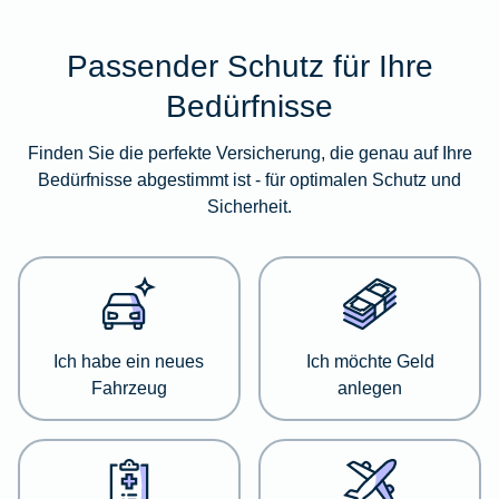
Passender Schutz für Ihre
Im
folgenden
Bedürfnisse
Abschnitt
erhalten
Finden Sie die perfekte Versicherung, die genau auf Ihre
Sie
Bedürfnisse abgestimmt ist - für optimalen Schutz und
eine
Sicherheit.
Übersicht
über
verschiedene
Versicherungskategorien.
Dort
haben
Ich habe ein neues
Ich möchte Geld
Sie
Fahrzeug
anlegen
die
Möglichkeit,
sich
detailliert