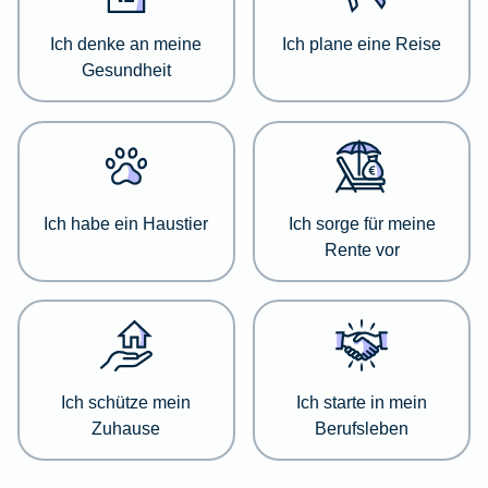
zu
einer
Ich denke an meine
Ich plane eine Reise
jeweiligen
Gesundheit
Kategorie
zu
informieren.
Wählen
Sie
Ich habe ein Haustier
Ich sorge für meine
dazu
Rente vor
einfach
die
passende
Kategorie
aus
der
Ich schütze mein
Ich starte in mein
Liste
Zuhause
Berufsleben
aus.