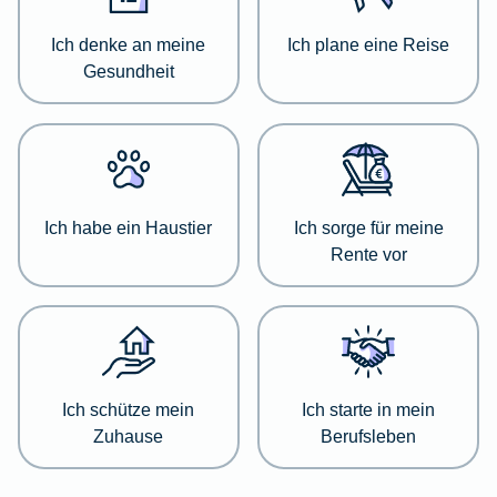
zu
einer
Ich denke an meine
Ich plane eine Reise
jeweiligen
Gesundheit
Kategorie
zu
informieren.
Wählen
Sie
Ich habe ein Haustier
Ich sorge für meine
dazu
Rente vor
einfach
die
passende
Kategorie
aus
der
Ich schütze mein
Ich starte in mein
Liste
Zuhause
Berufsleben
aus.