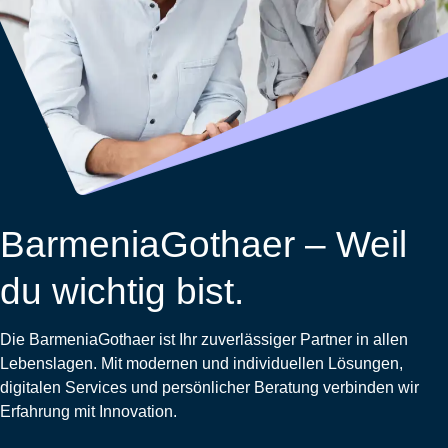
Wohnungsschutzbrief
Kunstversicherung
Montageversicherung
Zur
Zur
Zur
Gruppenunfall für
Gewässerschadenhaftpflicht
Reisehaftpflichtversicherung
Zur
Produktübersicht
Produktübersicht
Produktübersicht
Betriebe
Ausstellungsversicherung
Zur
Produktübersicht
Zur
Produktübersicht
Reiserücktrittsversicherung
Zur
Produktübersicht
Gruppenunfall für
Valorenversicherung
Produktübersicht
Vereine
Zur
Oldtimersammlungsversicherung
Produktübersicht
Zur
Produktübersicht
BarmeniaGothaer – Weil
Zur
Produktübersicht
du wichtig bist.
Die BarmeniaGothaer ist Ihr zuverlässiger Partner in allen
Lebenslagen. Mit modernen und individuellen Lösungen,
digitalen Services und persönlicher Beratung verbinden wir
Erfahrung mit Innovation.