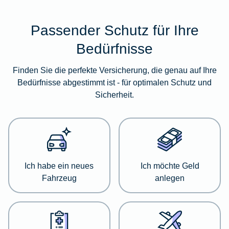
Passender Schutz für Ihre
Im
folgenden
Bedürfnisse
Abschnitt
erhalten
Finden Sie die perfekte Versicherung, die genau auf Ihre
Sie
Bedürfnisse abgestimmt ist - für optimalen Schutz und
eine
Sicherheit.
Übersicht
über
verschiedene
Versicherungskategorien.
Dort
haben
Ich habe ein neues
Ich möchte Geld
Sie
Fahrzeug
anlegen
die
Möglichkeit,
sich
detailliert