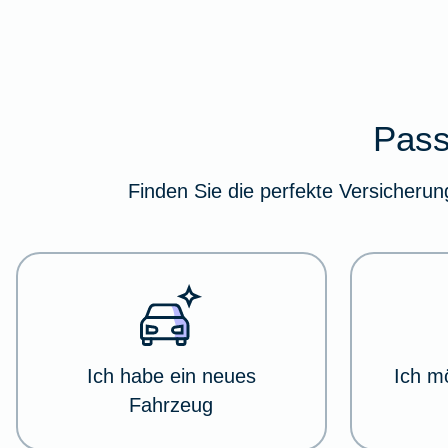
Im
Pass
folgenden
Abschnitt
Finden Sie die perfekte Versicherun
erhalten
Sie
eine
Übersicht
über
verschiedene
Versicherungskategorien.
Dort
Ich habe ein neues
Ich m
haben
Fahrzeug
Sie
die