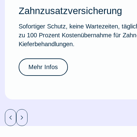
Ausstellungsversicherung
Zahnzusatzversicherung
Sofortiger Schutz, keine Wartezeiten, täglic
Valorenversicherung
zu 100 Prozent Kostenübernahme für Zahn
Kieferbehandlungen.
Oldtimersammlungsversicherung
Zur Produktübersicht
Mehr Infos