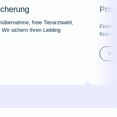
icherung
Priv
nübernahme, freie Tierarztwahl,
Finden 
Wir sichern Ihren Liebling
Kranken
Meh
Weil du wichtig bist