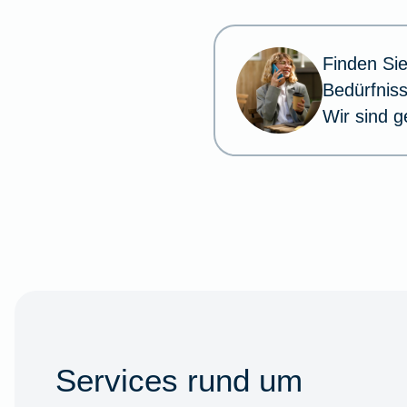
aus.
Finden Sie
Bedürfnis
Wir sind g
Services rund um