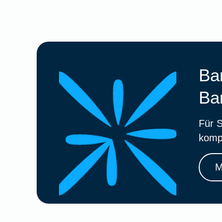
Ba
Ba
Für S
komp
M